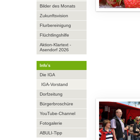
Bilder des Monats
Zukunftsvision
Flurbereinigung
Flüchtlingshilfe
Aktion-Klartext -
Asendorf 2026
Info's
Navigation
Die IGA
überspringen
IGA-Vorstand
Dorfzeitung
Bürgerbroschüre
YouTube-Channel
Fotogalerie
ABULI-Tipp