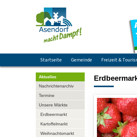
Navigation
Startseite
Gemeinde
Freizeit & Touri
überspringen
Erdbeermark
Aktuelles
Navigation
Nachrichtenarchiv
überspringen
Termine
Unsere Märkte
Erdbeermarkt
Kartoffelmarkt
Weihnachtsmarkt