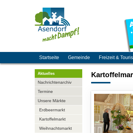
Navigation
Startseite
Gemeinde
Freizeit & Tour
überspringen
Kartoffelmar
Aktuelles
Navigation
Nachrichtenarchiv
überspringen
Termine
Unsere Märkte
Erdbeermarkt
Kartoffelmarkt
Weihnachtsmarkt