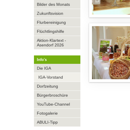
Bilder des Monats
Zukunftsvision
Flurbereinigung
Flüchtlingshilfe
Aktion-Klartext -
Asendorf 2026
Info's
Navigation
Die IGA
überspringen
IGA-Vorstand
Dorfzeitung
Bürgerbroschüre
YouTube-Channel
Fotogalerie
ABULI-Tipp