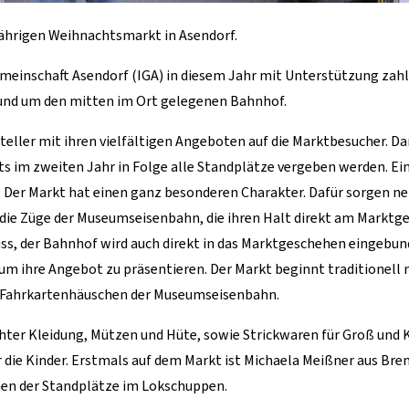
sjährigen Weihnachtsmarkt in Asendorf.
emeinschaft Asendorf (IGA) in diesem Jahr mit Unterstützung zahlr
nd um den mitten im Ort gelegenen Bahnhof.
ussteller mit ihren vielfältigen Angeboten auf die Marktbesucher.
ts im zweiten Jahr in Folge alle Standplätze vergeben werden. Ei
. Der Markt hat einen ganz besonderen Charakter. Dafür sorgen ne
die Züge der Museumseisenbahn, die ihren Halt direkt am Marktg
, der Bahnhof wird auch direkt in das Marktgeschehen eingebunden
m ihre Angebot zu präsentieren. Der Markt beginnt traditionell 
m Fahrkartenhäuschen der Museumseisenbahn.
hter Kleidung, Mützen und Hüte, sowie Strickwaren für Groß und 
ür die Kinder. Erstmals auf dem Markt ist Michaela Meißner aus B
inen der Standplätze im Lokschuppen.