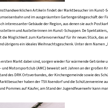
kunsthandwerklichen Artikeln findet der Marktbesucher im Kunst-
mseisenbahn und im ausgeräumten Gartengerätegeschäft der Fir
isch interessanter Gebäude der Region, aus denen sie auch Postkart
usstellern und Austellerinnen im Kunst-Schuppen. De Spektaklers
die Möglichkeit zum Kartenvorverkauf für ihr neues Stück, das am
nd übrigens ein ideales Weihnachtsgeschenk. Unter dem Namen „H
em ersten Markt dabei sind, sorgen wieder für wärmende Getränke 
- und Motorsportclub (AMC) beweist seit Jahren an der großen Kni
am Stand des DRK Ortsverbandes, der Kirchengemeinde sowie des S
Marktbesucher haben der TSV Asendorf und die Schützenvereine 
und Pommes auf Käufer, am Stand der Jugendfeuerwehr kann man 