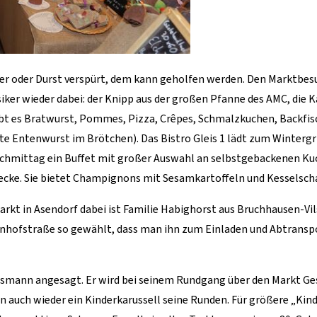
r oder Durst verspürt, dem kann geholfen werden. Den Marktbesu
ssiker wieder dabei: der Knipp aus der großen Pfanne des AMC, die 
ibt es Bratwurst, Pommes, Pizza, Crêpes, Schmalzkuchen, Backfi
te Entenwurst im Brötchen). Das Bistro Gleis 1 lädt zum Wintergr
chmittag ein Buffet mit großer Auswahl an selbstgebackenen Kuc
necke. Sie bietet Champignons mit Sesamkartoffeln und Kesselscha
rkt in Asendorf dabei ist Familie Habighorst aus Bruchhausen-V
ahnhofstraße so gewählt, dass man ihn zum Einladen und Abtran
smann angesagt. Er wird bei seinem Rundgang über den Markt Gesc
uch wieder ein Kinderkarussell seine Runden. Für größere „Kinde