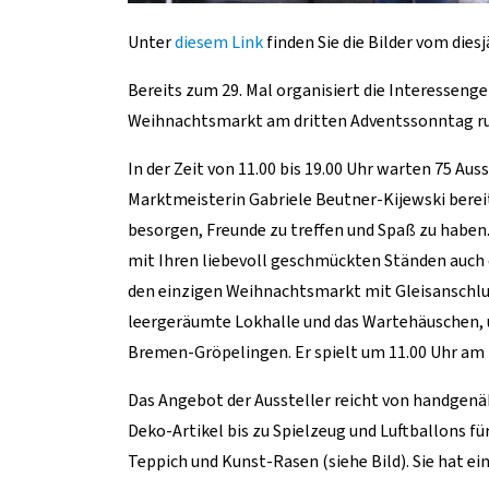
Unter
diesem Link
finden Sie die Bilder vom die
Bereits zum 29. Mal organisiert die Interesseng
Weihnachtsmarkt am dritten Adventssonntag ru
In der Zeit von 11.00 bis 19.00 Uhr warten 75 A
Marktmeisterin Gabriele Beutner-Kijewski berei
besorgen, Freunde zu treffen und Spaß zu haben
mit Ihren liebevoll geschmückten Ständen auch 
den einzigen Weihnachtsmarkt mit Gleisanschluss
leergeräumte Lokhalle und das Wartehäuschen, u
Bremen-Gröpelingen. Er spielt um 11.00 Uhr a
Das Angebot der Aussteller reicht von handgenä
Deko-Artikel bis zu Spielzeug und Luftballons f
Teppich und Kunst-Rasen (siehe Bild). Sie hat e