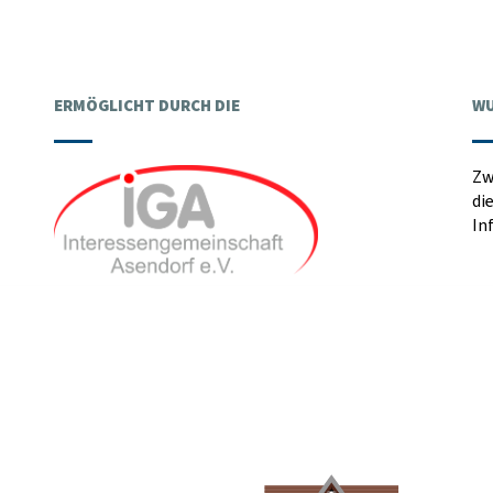
ERMÖGLICHT DURCH DIE
WU
Zw
di
In