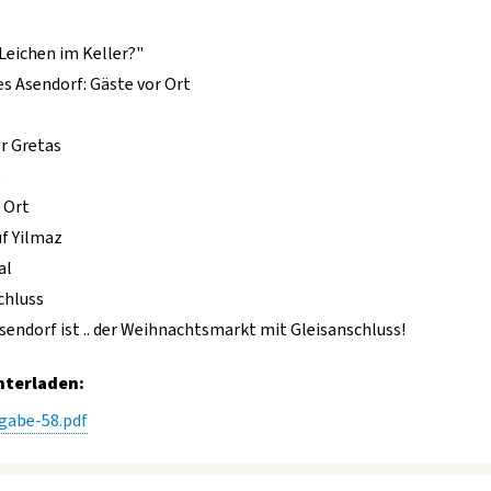
"Leichen im Keller?"
s Asendorf: Gäste vor Ort
er Gretas
e
 Ort
uf Yilmaz
al
chluss
sendorf ist .. der Weihnachtsmarkt mit Gleisanschluss!
nterladen:
gabe-58.pdf