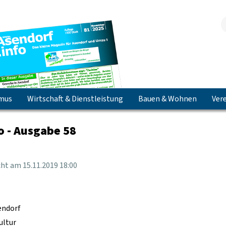
smus
Wirtschaft & Dienstleistung
Bauen & Wohnen
Vere
Jetzt herunterladen & lesen!
o - Ausgabe 58
icht am
15.11.2019 18:00
endorf
ultur