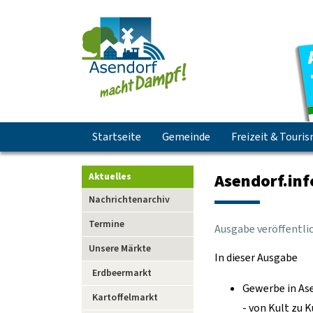
Navigation
Startseite
Gemeinde
Freizeit & Touri
überspringen
Asendorf.inf
Aktuelles
Navigation
Nachrichtenarchiv
überspringen
Termine
Ausgabe veröffentl
Unsere Märkte
In dieser Ausgabe
Erdbeermarkt
Gewerbe in As
Kartoffelmarkt
- von Kult zu K