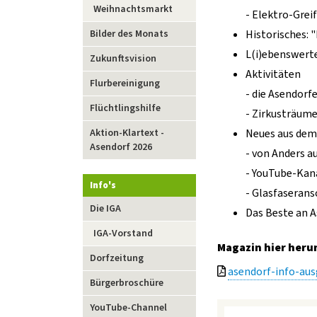
Weihnachtsmarkt
- Elektro-Greif
Bilder des Monats
Historisches: 
L(i)ebenswerte
Zukunftsvision
Aktivitäten
Flurbereinigung
- die Asendorf
Flüchtlingshilfe
- Zirkusträum
Aktion-Klartext -
Neues aus dem
Asendorf 2026
- von Anders a
- YouTube-Kan
Info's
- Glasfaserans
Navigation
Die IGA
Das Beste an A
überspringen
IGA-Vorstand
Magazin hier heru
Dorfzeitung
asendorf-info-aus
Bürgerbroschüre
YouTube-Channel