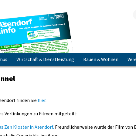
smus
Wirtschaft & Dienstleistung
Bauen & Wohnen
Vere
Jetzt herunterladen & lesen!
nnel
sendorf finden Sie
hier
.
ns Verlinkungen zu Filmen mitgeteilt:
as Zen Kloster in Asendorf.
Freundlicherweise wurde der Film von 
 auch die Copyrights besitzen.