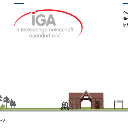
Zw
di
In
.V.