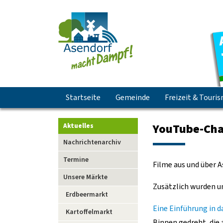
Navigation
Startseite
Gemeinde
Freizeit & Touri
überspringen
YouTube-Cha
Aktuelles
Navigation
Nachrichtenarchiv
überspringen
Termine
Filme aus und über A
Unsere Märkte
Zusätzlich wurden u
Erdbeermarkt
Eine Einführung in d
Kartoffelmarkt
Binnen gedreht, die