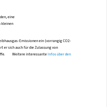
den, eine
n kleinen
reibhausgas-Emissionen ein (vorrangig CO2-
t er sich auch für die Zulassung von
stoffe. Weitere interessante
Infos über den