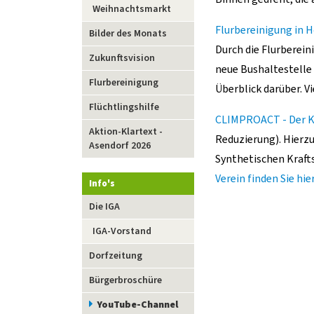
Weihnachtsmarkt
Flurbereinigung in
Bilder des Monats
Durch die Flurberei
Zukunftsvision
neue Bushaltestelle 
Flurbereinigung
Überblick darüber. V
Flüchtlingshilfe
CLIMPROACT - Der K
Aktion-Klartext -
Reduzierung). Hierzu
Asendorf 2026
Synthetischen Kraft
Verein finden Sie hier
Info's
Navigation
Die IGA
überspringen
IGA-Vorstand
Dorfzeitung
Bürgerbroschüre
YouTube-Channel