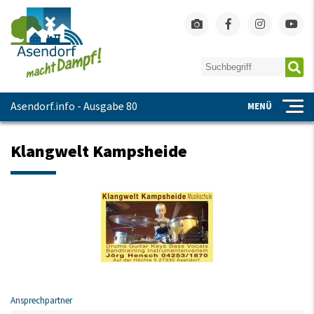
Asendorf.info - Ausgabe 80
MENÜ
Klangwelt Kampsheide
Ansprechpartner