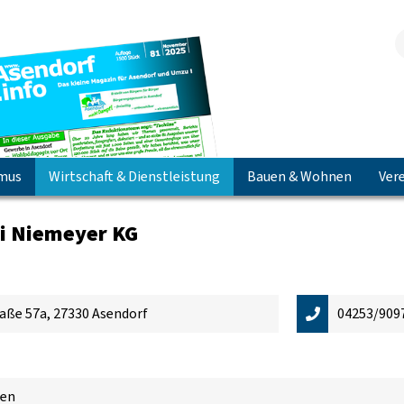
smus
Wirtschaft & Dienstleistung
Bauen & Wohnen
Vere
Jetzt herunterladen & lesen!
i Niemeyer KG
aße 57a, 27330 Asendorf
04253/909
nen