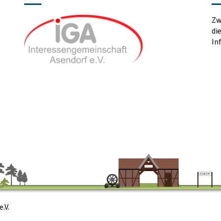
Zw
di
In
.V.