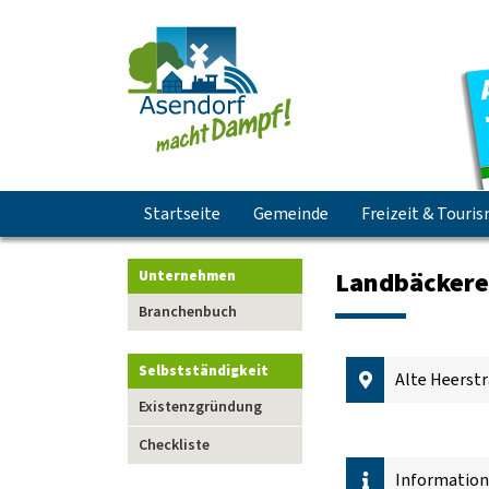
Navigation
Startseite
Gemeinde
Freizeit & Touri
überspringen
Landbäckere
Unternehmen
Navigation
Branchenbuch
überspringen
Selbstständigkeit
Alte Heerstr
Navigation
Existenzgründung
überspringen
Checkliste
Informatio