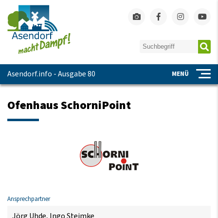
Asendorf.info - Ausgabe 80
MENÜ
Ofenhaus SchorniPoint
Ansprechpartner
Jörg Uhde, Ingo Steimke