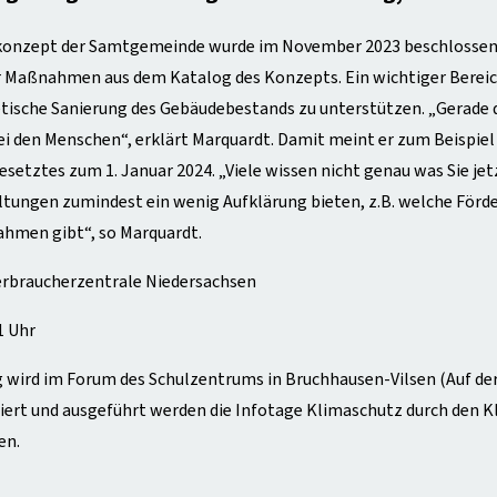
onzept der Samtgemeinde wurde im November 2023 beschlossen, a
Maßnahmen aus dem Katalog des Konzepts. Ein wichtiger Bereich 
etische Sanierung des Gebäudebestands zu unterstützen. „Gerad
i den Menschen“, erklärt Marquardt. Damit meint er zum Beispiel
etztes zum 1. Januar 2024. „Viele wissen nicht genau was Sie jet
tungen zumindest ein wenig Aufklärung bieten, z.B. welche Förde
hmen gibt“, so Marquardt.
Verbraucherzentrale Niedersachsen
21 Uhr
 wird im Forum des Schulzentrums in Bruchhausen-Vilsen (Auf der
riert und ausgeführt werden die Infotage Klimaschutz durch de
en.