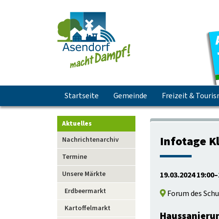
Navigation
Startseite
Gemeinde
Freizeit & Touri
überspringen
Aktuelles
Navigation
Infotage K
Nachrichtenarchiv
überspringen
Termine
Unsere Märkte
19.03.2024 19:00–
Erdbeermarkt
Forum des Schu
Kartoffelmarkt
Haussanierun