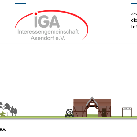
Zw
di
In
.V.