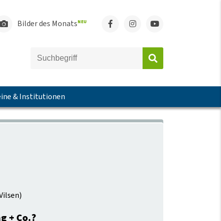
Bilder des Monats
NEU
ine & Institutionen
Vilsen
)
g + Co.?