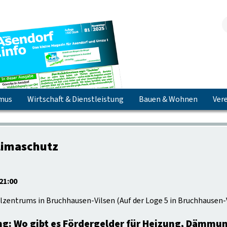
smus
Wirtschaft & Dienstleistung
Bauen & Wohnen
Vere
Jetzt herunterladen & lesen!
limaschutz
21:00
lzentrums in Bruchhausen-Vilsen
(
Auf der Loge 5 in Bruchhausen-
g: Wo gibt es Fördergelder für Heizung, Dämmun