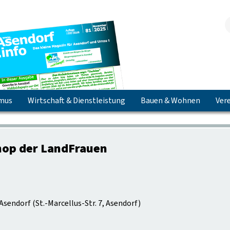
smus
Wirtschaft & Dienstleistung
Bauen & Wohnen
Vere
Jetzt herunterladen & lesen!
op der LandFrauen
Asendorf
(
St.-Marcellus-Str. 7, Asendorf
)