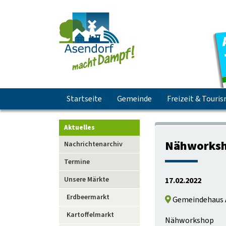
Navigation
Startseite
Gemeinde
Freizeit & Touri
überspringen
Aktuelles
Navigation
Nähworksh
Nachrichtenarchiv
überspringen
Termine
Unsere Märkte
17.02.2022
Erdbeermarkt
Gemeindehaus 
Kartoffelmarkt
Nähworkshop