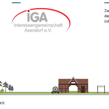
Zw
di
In
.V.