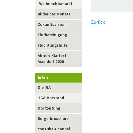
Weihnachtsmarkt
Bilder des Monats
Zurück
Zukunftsvision
Flurbereinigung
Flüchtlingshilfe
Aktion-Klartext -
Asendorf 2026
Info's
Navigation
Die IGA
überspringen
IGA-Vorstand
Dorfzeitung
Bürgerbroschüre
YouTube-Channel