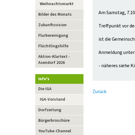
Weihnachtsmarkt
Am Samstag, 7.10. 
Bilder des Monats
Zukunftsvision
Treffpunkt vor 
Flurbereinigung
ist die Gemeinsch
Flüchtlingshilfe
Anmeldung unter 
Aktion-Klartext -
Asendorf 2026
- näheres siehe K
Info's
Navigation
Die IGA
Zurück
überspringen
IGA-Vorstand
Dorfzeitung
Bürgerbroschüre
YouTube-Channel