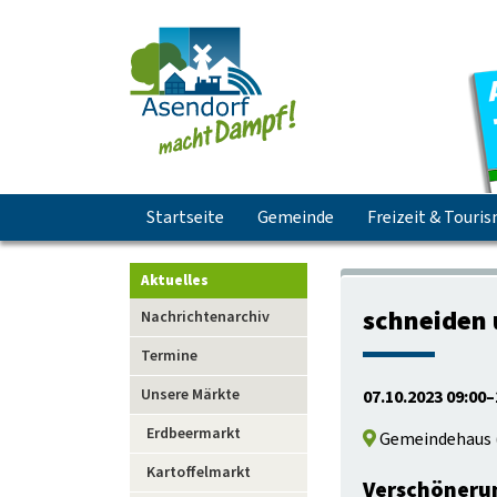
Navigation
Startseite
Gemeinde
Freizeit & Touri
überspringen
Aktuelles
Navigation
schneiden 
Nachrichtenarchiv
überspringen
Termine
Unsere Märkte
07.10.2023 09:00–
Erdbeermarkt
Gemeindehaus
Kartoffelmarkt
Verschönerun