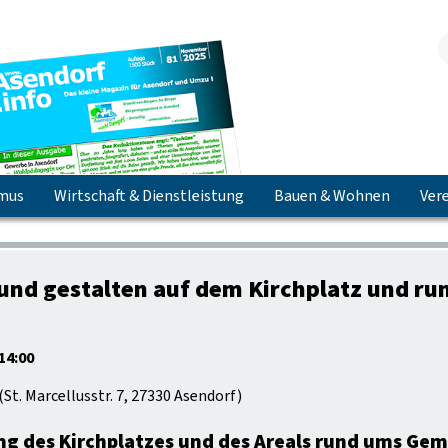
smus
Wirtschaft & Dienstleistung
Bauen & Wohnen
Vere
Jetzt herunterladen & lesen!
und gestalten auf dem Kirchplatz und r
14:00
(
St. Marcellusstr. 7, 27330 Asendorf
)
g des Kirchplatzes und des Areals rund ums Ge