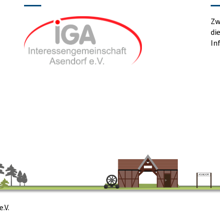
Zw
di
In
.V.