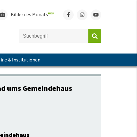
Bilder des Monats
NEU
ine & Institutionen
und ums Gemeindehaus
meindehaus