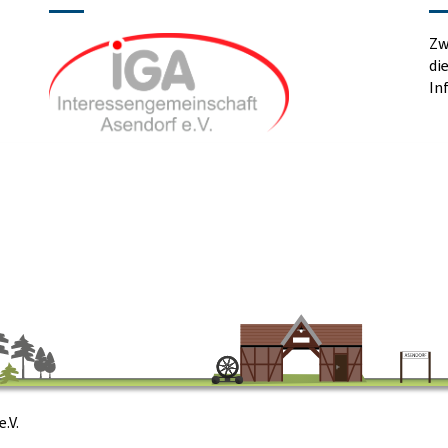
Zw
di
In
.V.