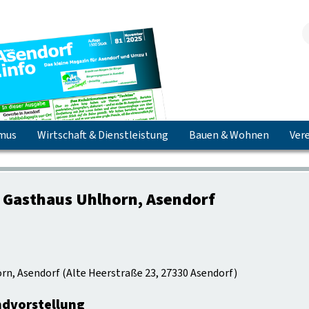
smus
Wirtschaft & Dienstleistung
Bauen & Wohnen
Vere
Jetzt herunterladen & lesen!
 Gasthaus Uhlhorn, Asendorf
rn, Asendorf
(
Alte Heerstraße 23, 27330 Asendorf
)
ndvorstellung