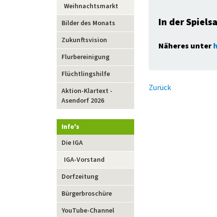
Weihnachtsmarkt
In der Spiel
Bilder des Monats
Zukunftsvision
Näheres unter
h
Flurbereinigung
Flüchtlingshilfe
Zurück
Aktion-Klartext -
Asendorf 2026
Info's
Navigation
Die IGA
überspringen
IGA-Vorstand
Dorfzeitung
Bürgerbroschüre
YouTube-Channel