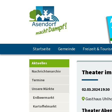
Navigation
Startseite
Gemeinde
Freizeit & Touri
überspringen
Aktuelles
Navigation
Theater im
Nachrichtenarchiv
überspringen
Termine
Unsere Märkte
02.03.2024 19:30
Erdbeermarkt
Gasthaus Uhlho
Kartoffelmarkt
Theater Abe