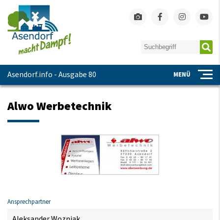
Asendorf.info - Ausgabe 80
MENÜ
Alwo Werbetechnik
Ansprechpartner
Aleksander Wozniak