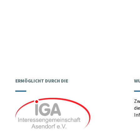
ERMÖGLICHT DURCH DIE
WU
Zw
di
In