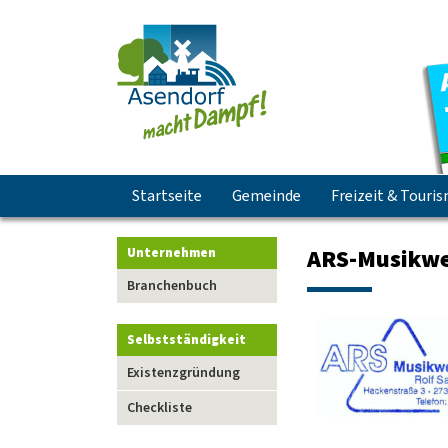
Navigation
Startseite
Gemeinde
Freizeit & Touri
überspringen
ARS-Musikwe
Unternehmen
Navigation
Branchenbuch
überspringen
Selbstständigkeit
Navigation
Existenzgründung
überspringen
Checkliste